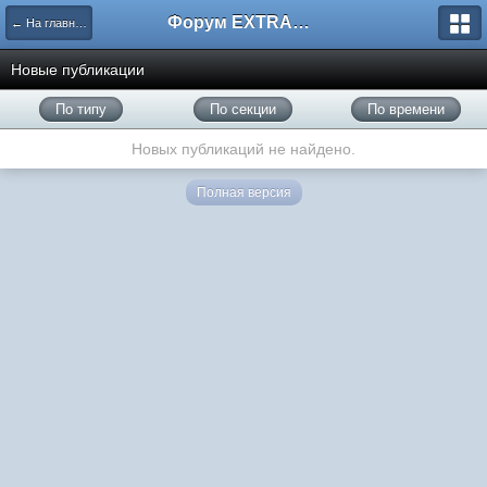
Форум EXTRACTOR.ru
← На главную
Новые публикации
По типу
По секции
По времени
Новых публикаций не найдено.
Полная версия