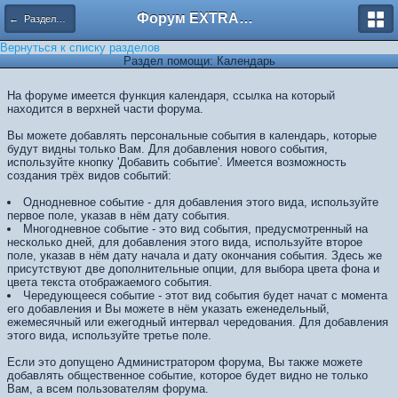
Форум EXTRACTOR.ru
← Разделы помощи
Вернуться к списку разделов
Раздел помощи: Календарь
На форуме имеется функция календаря, ссылка на который
находится в верхней части форума.
Вы можете добавлять персональные события в календарь, которые
будут видны только Вам. Для добавления нового события,
используйте кнопку 'Добавить событие'. Имеется возможность
создания трёх видов событий:
Однодневное событие - для добавления этого вида, используйте
первое поле, указав в нём дату события.
Многодневное событие - это вид события, предусмотренный на
несколько дней, для добавления этого вида, используйте второе
поле, указав в нём дату начала и дату окончания события. Здесь же
присутствуют две дополнительные опции, для выбора цвета фона и
цвета текста отображаемого события.
Чередующееся событие - этот вид события будет начат с момента
его добавления и Вы можете в нём указать еженедельный,
ежемесячный или ежегодный интервал чередования. Для добавления
этого вида, используйте третье поле.
Если это допущено Администратором форума, Вы также можете
добавлять общественное событие, которое будет видно не только
Вам, а всем пользователям форума.