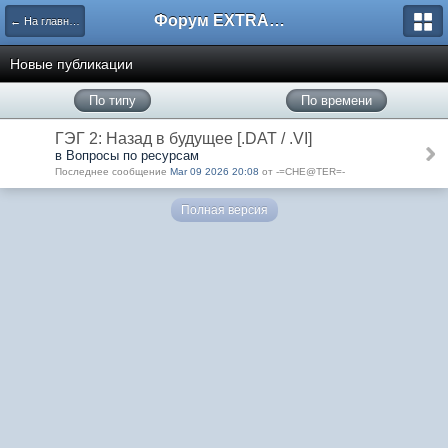
Форум EXTRACTOR.ru
← На главную
Новые публикации
По типу
По времени
ГЭГ 2: Назад в будущее [.DAT / .VI]
в Вопросы по ресурсам
Последнее сообщение
Mar 09 2026 20:08
от -=CHE@TER=-
Полная версия