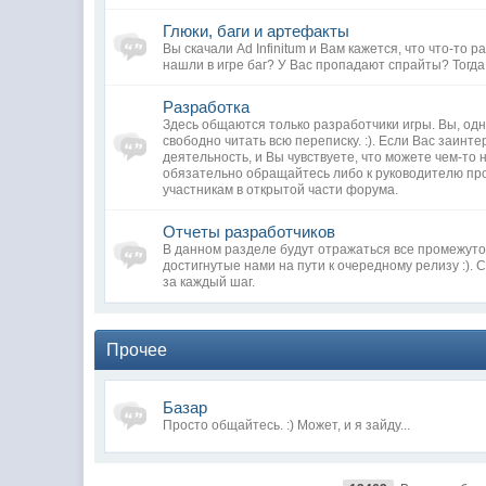
Глюки, баги и артефакты
Вы скачали Ad Infinitum и Вам кажется, что что-то 
нашли в игре баг? У Вас пропадают спрайты? Тогда
Разработка
Здесь общаются только разработчики игры. Вы, од
свободно читать всю переписку. :). Если Вас заинт
деятельность, и Вы чувствуете, что можете чем-то 
обязательно обращайтесь либо к руководителю про
участникам в открытой части форума.
Отчеты разработчиков
В данном разделе будут отражаться все промежут
достигнутые нами на пути к очередному релизу :). С
за каждый шаг.
Прочее
Базар
Просто общайтесь. :) Может, и я зайду...