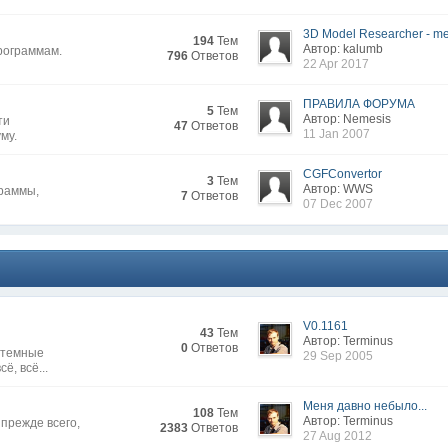
3D Model Researcher - me
194
Тем
Автор: kalumb
рограммам.
796
Ответов
22 Apr 2017
ПРАВИЛА ФОРУМА
5
Тем
Автор: Nemesis
ти
47
Ответов
11 Jan 2007
му.
CGFConvertor
3
Тем
Автор: WWS
граммы,
7
Ответов
07 Dec 2007
V0.1161
43
Тем
Автор: Terminus
0
Ответов
стемные
29 Sep 2005
ё, всё...
Меня давно небыло...
108
Тем
Автор: Terminus
прежде всего,
2383
Ответов
27 Aug 2012