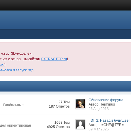
кстур, 3D-моделей...
иться с основным сайтом
EXTRACTOR.ru
!
них
]
ановка и запуск игр
.
Обновление форума
27
Тем
Автор: Terminus
.. Глобальные
187
Ответов
26 Aug 2013
ГЭГ 2: Назад в будущее [.
1058
Тем
Автор: -=CHE@TER=-
аздел ориентирован
4925
Ответов
09 Mar 2026