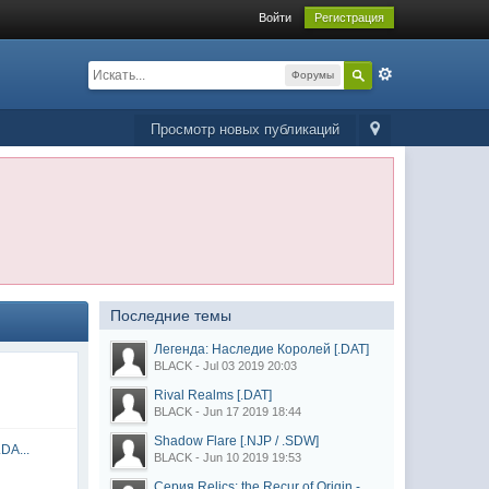
Войти
Регистрация
Форумы
Просмотр новых публикаций
Последние темы
Легенда: Наследие Королей [.DAT]
BLACK - Jul 03 2019 20:03
Rival Realms [.DAT]
BLACK - Jun 17 2019 18:44
Shadow Flare [.NJP / .SDW]
DA...
BLACK - Jun 10 2019 19:53
Серия Relics: the Recur of Origin -