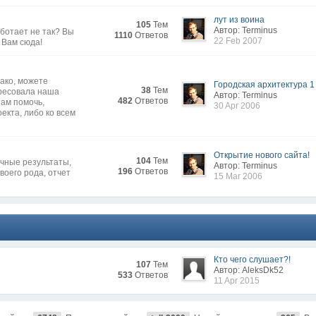
лут из воина
105
Тем
Автор: Terminus
работает не так? Вы
1110
Ответов
22 Feb 2007
 Вам сюда!
нако, можете
Городская архитектура 1
38
Тем
ересовала наша
Автор: Terminus
482
Ответов
нам помочь,
30 Apr 2006
екта, либо ко всем
Открытие нового сайта!
104
Тем
очные результаты,
Автор: Terminus
196
Ответов
воего рода, отчет
15 Mar 2006
Кто чего слушает?!
107
Тем
Автор: AleksDk52
533
Ответов
11 Apr 2015