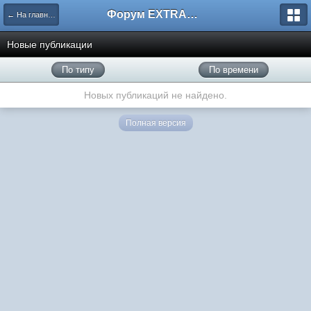
Форум EXTRACTOR.ru
← На главную
Новые публикации
По типу
По времени
Новых публикаций не найдено.
Полная версия