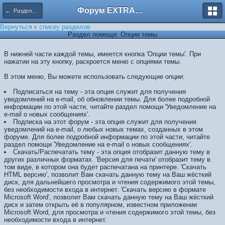
Форум EXTRACTOR.ru
← Разделы помощи
Вернуться к списку разделов
Раздел помощи: Опции темы
В нижней части каждой темы, имеется кнопка 'Опции темы'. При
нажатии на эту кнопку, раскроется меню с опциями темы.
В этом меню, Вы можете использовать следующие опции:
Подписаться на тему - эта опция служит для получения
уведомлений на e-mail, об обновлении темы. Для более подробной
информации по этой части, читайте раздел помощи 'Уведомление на
e-mail о новых сообщениях'.
Подписка на этот форум - эта опция служит для получения
уведомлений на e-mail, о любых новых темах, созданных в этом
форуме. Для более подробной информации по этой части, читайте
раздел помощи 'Уведомление на e-mail о новых сообщениях'.
Скачать/Распечатать тему - эта опция отобразит данную тему в
других различных форматах. 'Версия для печати' отобразит тему в
том виде, в котором она будет распечатана на принтере. 'Скачать
HTML версию', позволит Вам скачать данную тему на Ваш жёсткий
диск, для дальнейшего просмотра и чтения содержимого этой темы,
без необходимости входа в интернет. 'Скачать версию в формате
Microsoft Word', позволит Вам скачать данную тему на Ваш жёсткий
диск и затем открыть её в популярном, известном приложении
Microsoft Word, для просмотра и чтения содержимого этой темы, без
необходимости входа в интернет.