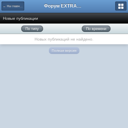
Форум EXTRACTOR.ru
← На главную
Новые публикации
По типу
По времени
Новых публикаций не найдено.
Полная версия