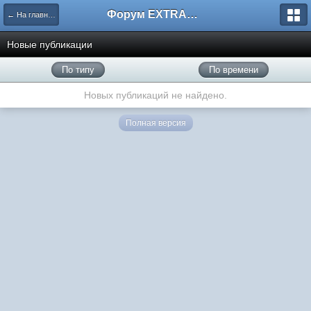
Форум EXTRACTOR.ru
← На главную
Новые публикации
По типу
По времени
Новых публикаций не найдено.
Полная версия