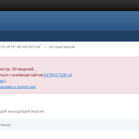
О ИГРЕ 'AD INFINITUM'
→
История версий
кстур, 3D-моделей...
иться с основным сайтом
EXTRACTOR.ru
!
них
]
ановка и запуск игр
.
ждой выходящей версии
rminus