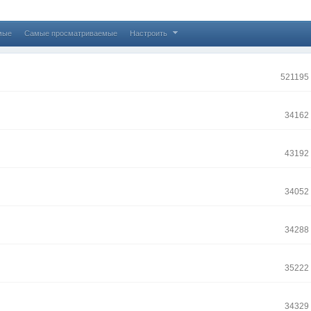
мые
Самые просматриваемые
Настроить
521195
34162
43192
34052
34288
35222
34329