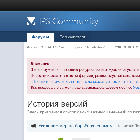
Форумы
Пользователи
Форум EXTRACTOR.ru
→
Проект "Ad Infinitum"
→
РУКОВОДСТВО П
Внимание!
Это форум по извлечению ресурсов из игр: музыки, звуков, те
Перед поиском ответов на форуме, рекомендуется ознаком
[
Прочтите внимательно - правила создания тем и ответа в 
Все вопросы по запуску игр задавайте в другом месте:
Уст
История версий
Здесь приводится список самых важных изменений по ка
Усиление мер по борьбе со спамом
Написано Te