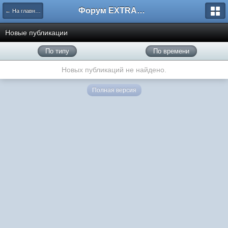
Форум EXTRACTOR.ru
← На главную
Новые публикации
По типу
По времени
Новых публикаций не найдено.
Полная версия