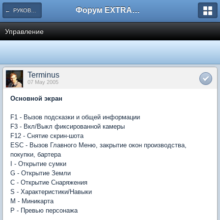
Форум EXTRACTOR.ru
← РУКОВОДСТВО ПО ИГРЕ 'AD INFINITUM'
Управление
Terminus
07 May 2005
Основной экран
F1 - Вызов подсказки и общей информации
F3 - Вкл/Выкл фиксированной камеры
F12 - Снятие скрин-шота
ESC - Вызов Главного Меню, закрытие окон производства,
покупки, бартера
I - Открытие сумки
G - Открытие Земли
C - Открытие Снаряжения
S - Характеристики/Навыки
M - Миникарта
P - Превью персонажа