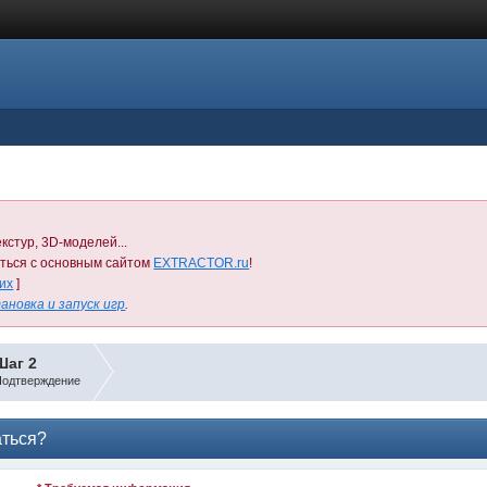
кстур, 3D-моделей...
иться с основным сайтом
EXTRACTOR.ru
!
них
]
ановка и запуск игр
.
Шаг 2
одтверждение
аться?