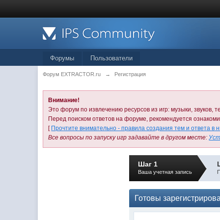
Форумы
Пользователи
Форум EXTRACTOR.ru
→
Регистрация
Внимание!
Это форум по извлечению ресурсов из игр: музыки, звуков, те
Перед поиском ответов на форуме, рекомендуется ознаком
[
Прочтите внимательно - правила создания тем и ответа в 
Все вопросы по запуску игр задавайте в другом месте:
Уст
Шаг 1
Ваша учетная запись
П
Готовы зарегистриров