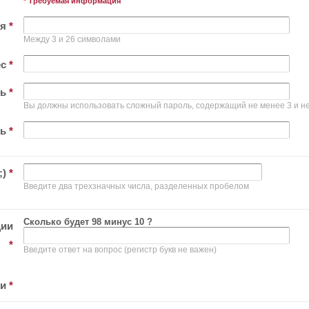
* Требуемая информация
ля
*
Между 3 и 26 символами
ес
*
ль
*
Вы должны использовать сложный пароль, содержащий не менее 3 и не
ль
*
;)
*
Введите два трехзначных числа, разделенных пробелом
Сколько будет 98 минус 10 ?
ции
*
Введите ответ на вопрос (регистр букв не важен)
ти
*