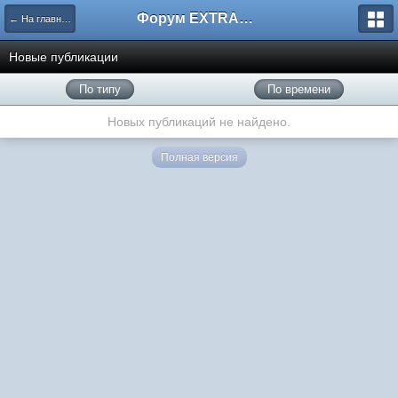
Форум EXTRACTOR.ru
← На главную
Новые публикации
По типу
По времени
Новых публикаций не найдено.
Полная версия