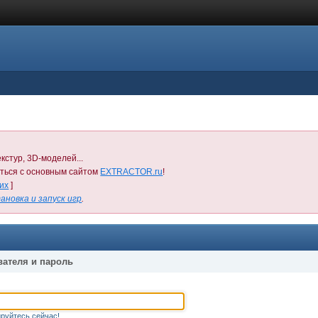
кстур, 3D-моделей...
иться с основным сайтом
EXTRACTOR.ru
!
них
]
ановка и запуск игр
.
вателя и пароль
руйтесь сейчас!