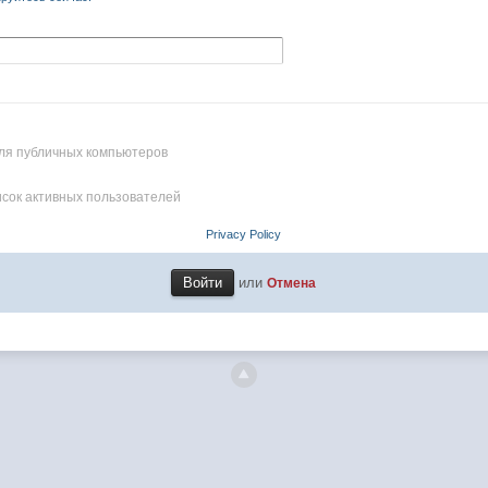
ля публичных компьютеров
исок активных пользователей
Privacy Policy
или
Отмена