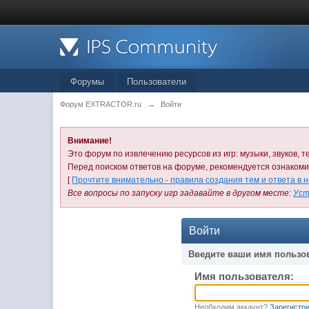
Форумы
Пользователи
Форум EXTRACTOR.ru
→
Войти
Внимание!
Это форум по извлечению ресурсов из игр: музыки, звуков, те
Перед поиском ответов на форуме, рекомендуется ознаком
[
Прочтите внимательно - правила создания тем и ответа в 
Все вопросы по запуску игр задавайте в другом месте:
Уст
Войти
Введите ваши имя пользо
Имя пользователя:
Необходим аккаунт?
Зарегистри