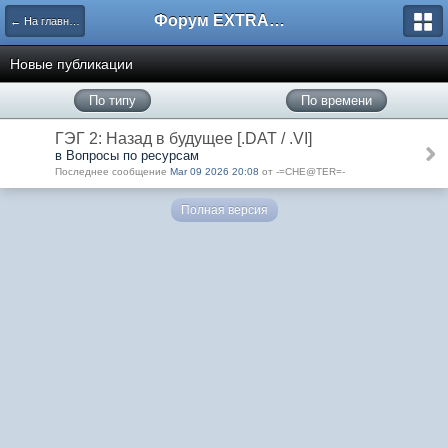
Форум EXTRACTOR.ru
← На главную
Новые публикации
По типу
По времени
ГЭГ 2: Назад в будущее [.DAT / .VI]
в Вопросы по ресурсам
Последнее сообщение
Mar 09 2026 20:08
от -=CHE@TER=-
Полная версия