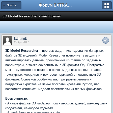
Форум EXTRACTOR.ru
← Программы
3D Model Researcher - mesh viewer
kalumb
22 Apr 2017
3D Model Researcher
– программа для исследования бинарных
файлов 3D моделей. Model Researcher позволяет выводить и
визуализировать данные, прочитанные из файла по заданным
параметрам, а также сохранять их в 3D формат Obj. Программа
может существенно помочь с поиском данных вершин, граней,
текстурных координат и векторов нормалей в неизвестном 3D
формате. Основной особенностью программы является
поддержка скриптов на языке программирования Python, что
позволяет извлекать модели практически из любых форматов.
Возможности:
- Анализ файлов 3D моделей, поиск вершин, граней, текстурных
координат, векторов нормали
- Вывод данных в текстовом виде