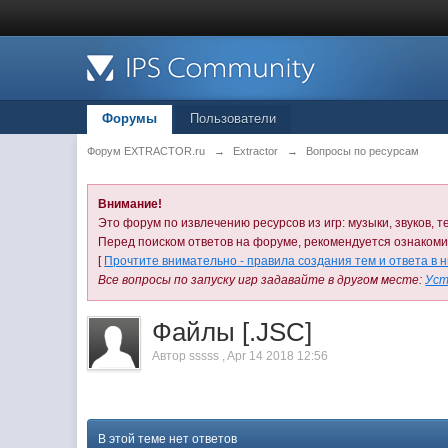
Форумы
Пользователи
Форум EXTRACTOR.ru
→
Extractor
→
Вопросы по ресурсам
Внимание!
Это форум по извлечению ресурсов из игр: музыки, звуков, те
Перед поиском ответов на форуме, рекомендуется ознаком
[
Прочтите внимательно - правила создания тем и ответа в 
Все вопросы по запуску игр задавайте в другом месте:
Уст
Файлы [.JSC]
Автор
sssss
,
Apr 14 2018 12:56
В этой теме нет ответов