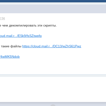
2:56
е чем декомпилировать эти скрипты.
cloud.mail.r.../ESk9/fsSZtwpfq
л такие файлы
https://cloud.mail.r.../DC13/wZhS61Pwz
k9n/4wMK5Ndob