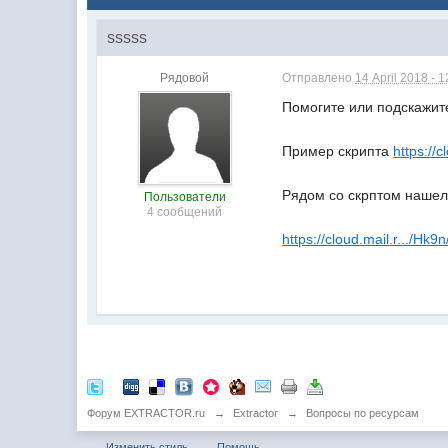
sssss
Рядовой
Отправлено
14 April 2018 - 1
Помогите или подскажит
Пример скрипта
https://
Рядом со скрптом наше
Пользователи
4 сообщений
https://cloud.mail.r.../H
Форум EXTRACTOR.ru
→
Extractor
→
Вопросы по ресурсам
Изменить стиль
Помощь