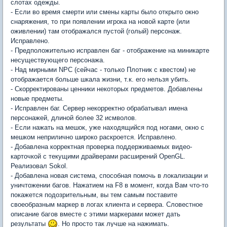
слотах одежды.
- Если во время смерти или смены карты было открыто окно
снаряжения, то при появлении игрока на новой карте (или
оживлении) там отображался пустой (голый) персонаж.
Исправлено.
- Предположительно исправлен баг - отображение на миникарте
несуществующего персонажа.
- Над мирными NPC (сейчас - только Плотник с квестом) не
отображается больше шкала жизни, т.к. его нельзя убить.
- Скорректированы ценники некоторых предметов. Добавлены
новые предметы.
- Исправлен баг. Сервер некорректно обрабатывал имена
персонажей, длиной более 32 исмволов.
- Если нажать на мешок, уже находящийся под ногами, окно с
мешком неприлично широко раскроется. Исправлено.
- Добавлена корректная проверка поддерживаемых видео-
карточкой с текущими драйверами расширений OpenGL.
Реализовал Sokol.
- Добавлена новая система, способная помочь в локализации и
уничтожении багов. Нажатием на F8 в момент, когда Вам что-то
покажется подозрительным, вы тем самым поставите
своеобразным маркер в логах клиента и сервера. Словестное
описание багов вместе с этими маркерами может дать
результаты
. Но просто так лучше на нажимать.