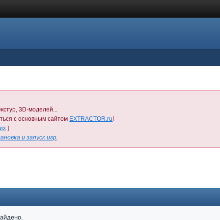
кстур, 3D-моделей...
иться с основным сайтом
EXTRACTOR.ru
!
них
]
ановка и запуск игр
.
найдено.