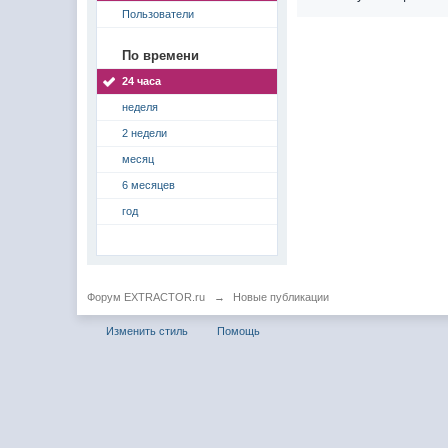
Пользователи
По времени
24 часа
неделя
2 недели
месяц
6 месяцев
год
Форум EXTRACTOR.ru
→
Новые публикации
Изменить стиль
Помощь