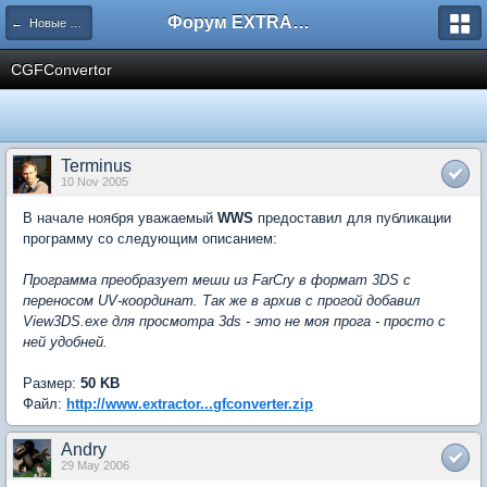
Форум EXTRACTOR.ru
← Новые программы на сайте
CGFConvertor
Terminus
10 Nov 2005
В начале ноября уважаемый
WWS
предоставил для публикации
программу со следующим описанием:
Программа преобразует меши из FarCry в формат 3DS с
переносом UV-координат. Так же в архив с прогой добавил
View3DS.exe для просмотра 3ds - это не моя прога - просто с
ней удобней.
Размер:
50 KB
Файл:
http://www.extractor...gfconverter.zip
Andry
29 May 2006