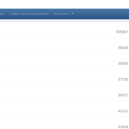
мые
Самые просматриваемые
Настроить
505067
39166
38455
37530
38757
42141
42834