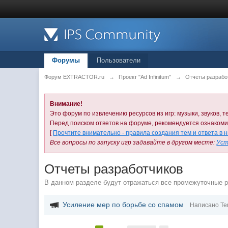
Форумы
Пользователи
Форум EXTRACTOR.ru
→
Проект "Ad Infinitum"
→
Отчеты разрабо
Внимание!
Это форум по извлечению ресурсов из игр: музыки, звуков, те
Перед поиском ответов на форуме, рекомендуется ознаком
[
Прочтите внимательно - правила создания тем и ответа в 
Все вопросы по запуску игр задавайте в другом месте:
Уст
Отчеты разработчиков
В данном разделе будут отражаться все промежуточные рез
Усиление мер по борьбе со спамом
Написано Te