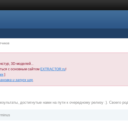
тчиков
кстур, 3D-моделей...
иться с основным сайтом
EXTRACTOR.ru
!
них
]
ановка и запуск игр
.
ультаты, достигнутые нами на пути к очередному релизу :). Своего род
rminus