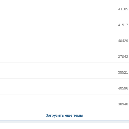
41185
41517
40429
37043
38521
40596
38948
Загрузить еще темы