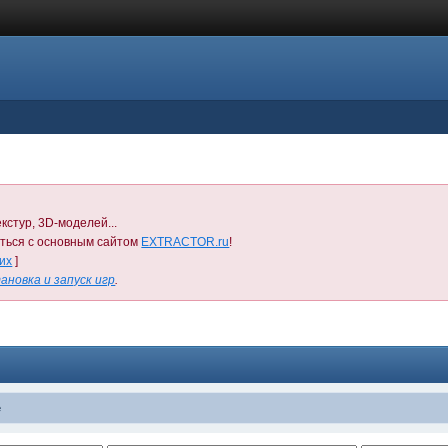
кстур, 3D-моделей...
иться с основным сайтом
EXTRACTOR.ru
!
них
]
ановка и запуск игр
.
е