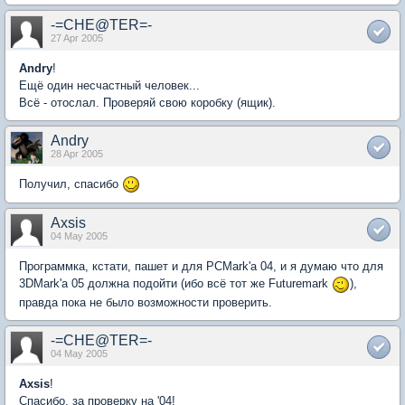
-=CHE@TER=-
27 Apr 2005
Andry
!
Ещё один несчастный человек...
Всё - отослал. Проверяй свою коробку (ящик).
Andry
28 Apr 2005
Получил, спасибо
Axsis
04 May 2005
Программка, кстати, пашет и для PCMark'а 04, и я думаю что для
3DMark'а 05 должна подойти (ибо всё тот же Futuremark
),
правда пока не было возможности проверить.
-=CHE@TER=-
04 May 2005
Axsis
!
Спасибо, за проверку на '04!