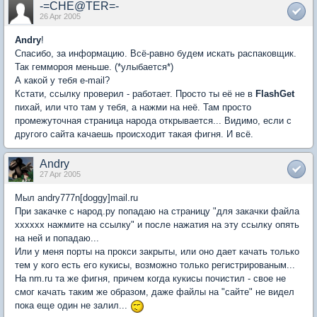
-=CHE@TER=-
26 Apr 2005
Andry
!
Спасибо, за информацию. Всё-равно будем искать распаковщик.
Так геммороя меньше. (*улыбается*)
А какой у тебя e-mail?
Кстати, ссылку проверил - работает. Просто ты её не в
FlashGet
пихай, или что там у тебя, а нажми на неё. Там просто
промежуточная страница народа открывается... Видимо, если с
другого сайта качаешь происходит такая фигня. И всё.
Andry
27 Apr 2005
Мыл andry777n[doggy]mail.ru
При закачке с народ.ру попадаю на страницу "для закачки файла
хххххх нажмите на ссылку" и после нажатия на эту ссылку опять
на ней и попадаю...
Или у меня порты на прокси закрыты, или оно дает качать только
тем у кого есть его кукисы, возможно только регистрированым...
На nm.ru та же фигня, причем когда кукисы почистил - свое не
смог качать таким же образом, даже файлы на "сайте" не видел
пока еще один не залил...