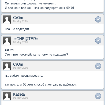
Хе, значит они формат не меняли...
И всё же и всё же... как же подобраться к '99-'01...
CrOm
05 May 2005
неа. не подходит
-=CHE@TER=-
05 May 2005
CrOm
!
Уточните пожалуйста - к чему не подходит?
CrOm
05 May 2005
гы. забыл прорцитировать.
так вот, для 05 этот способ с xor уже не работает.
Katleta
06 May 2005