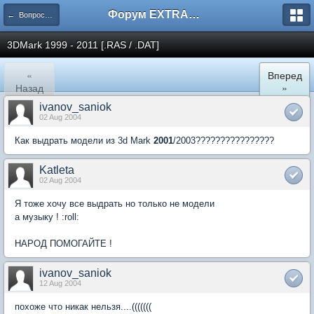
Форум EXTRACTOR.ru
← Вопросы по ресурсам
3DMark 1999 - 2011 [.RAS / .DAT]
«
Вперед
Назад
»
ivanov_saniok
02 Aug 2004
Как выдрать модели из 3d Mark
2001
/2003????????????????
Katleta
02 Aug 2004
Я тоже хочу все выдрать но только не модели
а музыку ! :roll:
НАРОД ПОМОГАЙТЕ !
ivanov_saniok
12 Aug 2004
похоже что никак нельзя....(((((((