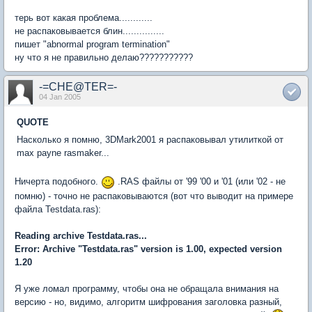
терь вот какая проблема............
не распаковывается блин...............
пишет "abnormal program termination"
ну что я не правильно делаю???????????
-=CHE@TER=-
04 Jan 2005
QUOTE
Насколько я помню, 3DMark2001 я распаковывал утилиткой от
max payne rasmaker...
Ничерта подобного.
.RAS файлы от '99 '00 и '01 (или '02 - не
помню) - точно не распаковываются (вот что выводит на примере
файла Testdata.ras):
Reading archive Testdata.ras...
Error: Archive "Testdata.ras" version is 1.00, expected version
1.20
Я уже ломал программу, чтобы она не обращала внимания на
версию - но, видимо, алгоритм шифрования заголовка разный,