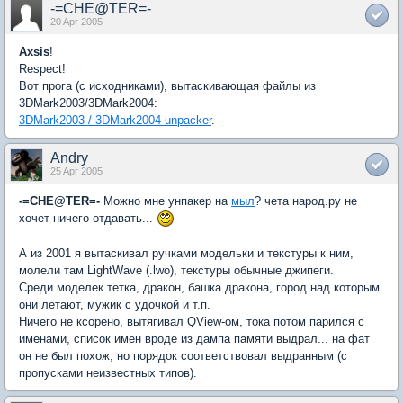
-=CHE@TER=-
20 Apr 2005
Axsis
!
Respect!
Вот прога (с исходниками), вытаскивающая файлы из
3DMark2003/3DMark2004:
3DMark2003 / 3DMark2004 unpacker
.
Andry
25 Apr 2005
-=CHE@TER=-
Можно мне унпакер на
мыл
? чета народ.ру не
хочет ничего отдавать...
А из 2001 я вытаскивал ручками модельки и текстуры к ним,
молели там LightWave (.lwo), текстуры обычные джипеги.
Среди моделек тетка, дракон, башка дракона, город над которым
они летают, мужик с удочкой и т.п.
Ничего не ксорено, вытягивал QView-ом, тока потом парился с
именами, список имен вроде из дампа памяти выдрал... на фат
он не был похож, но порядок соответствовал выдранным (с
пропусками неизвестных типов).