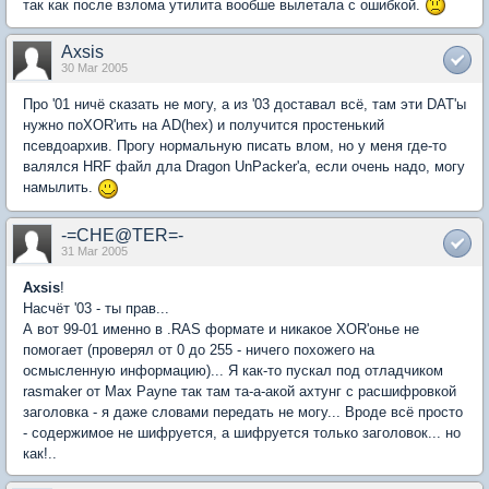
так как после взлома утилита вообше вылетала с ошибкой.
Axsis
30 Mar 2005
Про '01 ничё сказать не могу, а из '03 доставал всё, там эти DAT'ы
нужно поXOR'ить на AD(hex) и получится простенький
псевдоархив. Прогу нормальную писать влом, но у меня где-то
валялся HRF файл дла Dragon UnPacker'а, если очень надо, могу
намылить.
-=CHE@TER=-
31 Mar 2005
Axsis
!
Насчёт '03 - ты прав...
А вот 99-01 именно в .RAS формате и никакое XOR'онье не
помогает (проверял от 0 до 255 - ничего похожего на
осмысленную информацию)... Я как-то пускал под отладчиком
rasmaker от Max Payne так там та-а-акой ахтунг с расшифровкой
заголовка - я даже словами передать не могу... Вроде всё просто
- содержимое не шифруется, а шифруется только заголовок... но
как!..