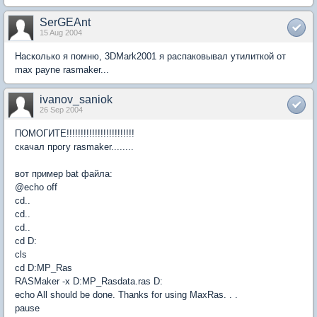
SerGEAnt
15 Aug 2004
Насколько я помню, 3DMark2001 я распаковывал утилиткой от
max payne rasmaker...
ivanov_saniok
26 Sep 2004
ПОМОГИТЕ!!!!!!!!!!!!!!!!!!!!!!!!
скачал прогу rasmaker........
вот пример bat файла:
@echo off
cd..
cd..
cd..
cd D:
cls
cd D:MP_Ras
RASMaker -x D:MP_Rasdata.ras D:
echo All should be done. Thanks for using MaxRas. . .
pause